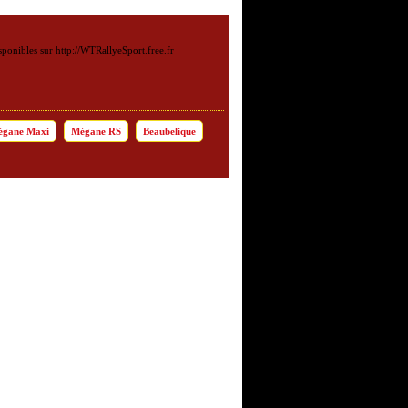
onibles sur http://WTRallyeSport.free.fr
gane Maxi
Mégane RS
Beaubelique