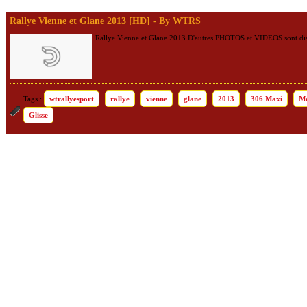
Rallye Vienne et Glane 2013 [HD] - By WTRS
Rallye Vienne et Glane 2013 D'autres PHOTOS et VIDEOS sont disp
wtrallyesport
rallye
vienne
glane
2013
306 Maxi
Mé
Glisse