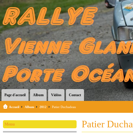
Page d'accueil
Album
Vidéos
Contact
Accueil
Album
2012
Patier Duchadeau
Patier Duch
Menu