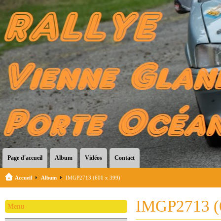
Page d'accueil
Album
Vidéos
Contact
Accueil
Album
IMGP2713 (600 x 399)
IMGP2713 (
Menu