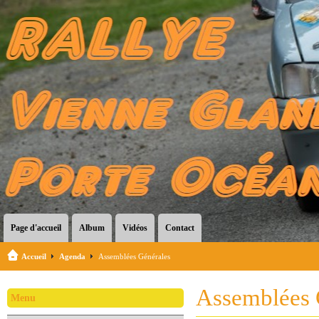
Page d'accueil
Album
Vidéos
Contact
Accueil
Agenda
Assemblées Générales
Assemblées 
Menu